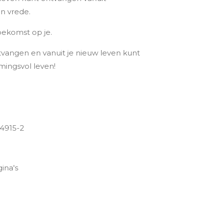
en vrede.
oekomst op je.
tvangen en vanuit je nieuw leven kunt
ingsvol leven!
4915-2
ina's
m