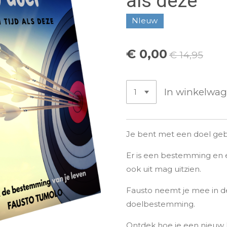
als deze
NIeuw
€ 0,00
€ 14,95
In winkelwa
Je bent met een doel gebor
Er is een bestemming en e
ook uit mag uitzien.
Fausto neemt je mee in de
doelbestemming.
Ontdek hoe je een nieuw 